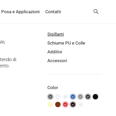
Posa e Applicazioni
Contatti
Sigillanti
le,
Schiume PU e Colle
Additivi
ttendo di
Accessori
vento.
Color