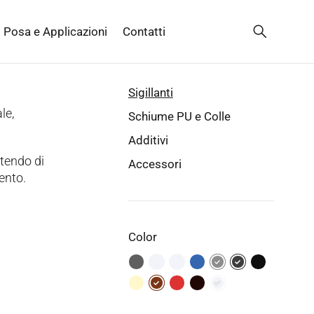
Posa e Applicazioni
Contatti
Sigillanti
le,
Schiume PU e Colle
Additivi
ttendo di
Accessori
vento.
Color